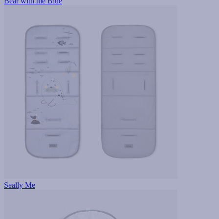
Bear with me Blue
Seally Me