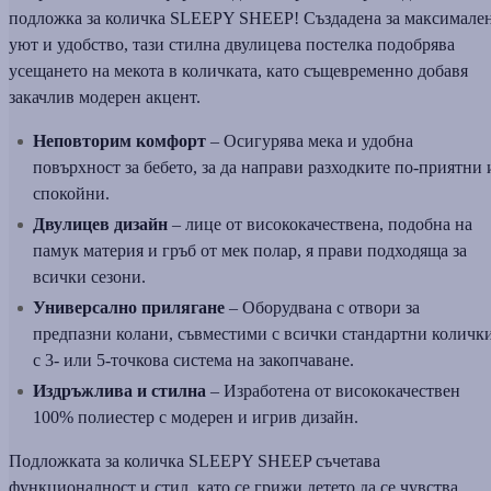
подложка за количка SLEEPY SHEEP! Създадена за максимале
уют и удобство, тази стилна двулицева постелка подобрява
усещането на мекота в количката, като същевременно добавя
закачлив модерен акцент.
Неповторим комфорт
– Осигурява мека и удобна
повърхност за бебето, за да направи разходките по-приятни 
спокойни.
Двулицев дизайн
– лице от висококачествена, подобна на
памук материя и гръб от мек полар, я прави подходяща за
всички сезони.
Универсално прилягане
– Оборудвана с отвори за
предпазни колани, съвместими с всички стандартни количк
с 3- или 5-точкова система на закопчаване.
Издръжлива и стилна
– Изработена от висококачествен
100% полиестер с модерен и игрив дизайн.
Подложката за количка SLEEPY SHEEP съчетава
функционалност и стил, като се грижи детето да се чувства