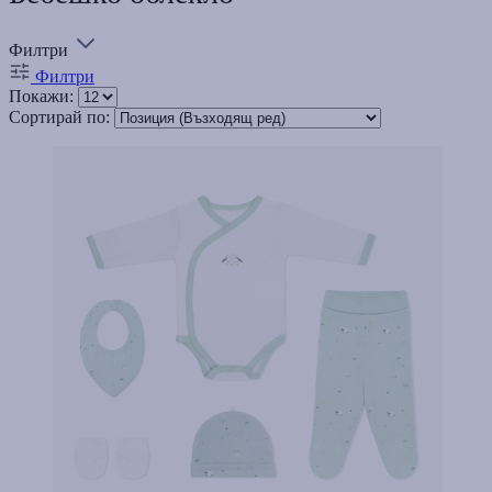
Филтри
Филтри
Покажи:
Сортирай по: