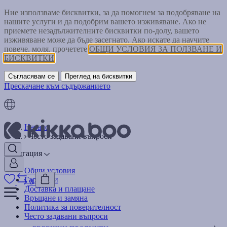
Ние използваме бисквитки, за да помогнем за подобряване на
нашите услуги и да подобрим вашето изживяване. Ако не
приемете незадължителните бисквитки по-долу, вашето
изживяване може да бъде засегнато. Ако искате да научите
повече, моля, прочетете
ОБЩИ УСЛОВИЯ ЗА ПОЛЗВАНЕ И
БИСКВИТКИ
Съгласявам се
Преглед на бисквитки
Прескачане към съдържанието
Начало
Често задавани въпроси
Навигация
Общи условия
Гаранции
0
Доставка и плащане
Връщане и замяна
Политика за поверителност
Често задавани въпроси