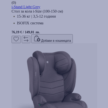
(0)
i-Stand Light Grey
Стол за кола i-Size (100-150 cм)
15-36 кг | 3,5-12 години
ISOFIX система
76,19 €
/
149,01 лв.
Добави в кошницата