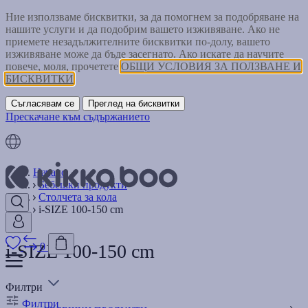
Ние използваме бисквитки, за да помогнем за подобряване на
нашите услуги и да подобрим вашето изживяване. Ако не
приемете незадължителните бисквитки по-долу, вашето
изживяване може да бъде засегнато. Ако искате да научите
повече, моля, прочетете
ОБЩИ УСЛОВИЯ ЗА ПОЛЗВАНЕ И
БИСКВИТКИ
Съгласявам се
Преглед на бисквитки
Прескачане към съдържанието
Начало
Бебешки продукти
Столчета за кола
i-SIZE 100-150 cm
i-SIZE 100-150 cm
0
Филтри
Филтри