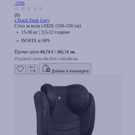
-15%
(0)
i-Track Dark Grey
Стол за кола i-SIZE (100-150 cм)
15-36 кг | 3,5-12 години
ISOFIX и SPS
Промо цена
84,74 €
/
165,74 лв.
Редовна цена
99,70 €
/
195,00 лв.
Добави в кошницата