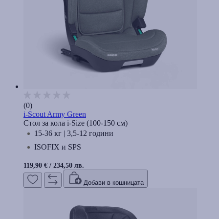
(0)
i-Scout Army Green
Стол за кола i-Size (100-150 см)
15-36 кг | 3,5-12 години
ISOFIX и SPS
119,90 €
/
234,50 лв.
Добави в кошницата