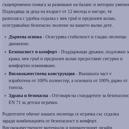
същевременно помага за развиване на баланс и моторни умения
Подходяща за деца на възраст от 12 месеца и нагоре, тя
разполага с удобна седалка с мек гръб и предпазен колан,
осигурявайки безопасно люлеене на вашето малко дете.
Дървена основа
- Осигурява стабилност и гладко люлеещо
движение.
Безопасност и комфорт
- Поддържащи дръжки, подложки з
крака, мек гръб и предпазен колан предоставят сигурно и
комфортно изживяване.
Висококачествена конструкция
- Външната част е
изработена от 100% полиестер, а основата от 100% дърво от
топола.
Здрава и безопасна
- Отговаря на стандартите за безопаснос
EN 71 за детски играчки.
Родителите обичат нашата люлееща се играчка със седалка
заради комбинацията от безопасност и комфорт.
Висококачествените материали и внимателният дизайн