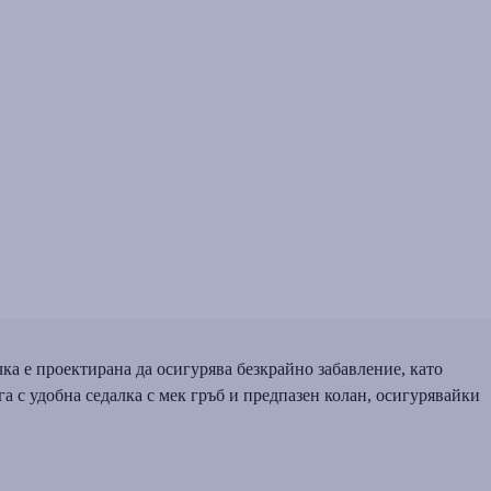
чка е проектирана да осигурява безкрайно забавление, като
га с удобна седалка с мек гръб и предпазен колан, осигурявайки