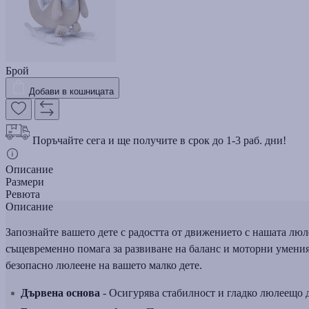
Брой
Добави в кошницата
Поръчайте сега и ще получите в срок до 1-3 раб. дни!
Описание
Размери
Ревюта
Описание
Запознайте вашето дете с радостта от движението с нашата люле
същевременно помага за развиване на баланс и моторни умения. 
безопасно люлеене на вашето малко дете.
Дървена основа
- Осигурява стабилност и гладко люлеещо 