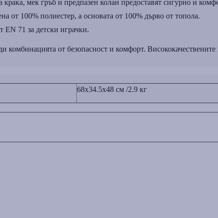
крака, мек гръб и предпазен колан предоставят сигурно и комф
на от 100% полиестер, а основата от 100% дърво от топола.
т EN 71 за детски играчки.
ди комбинацията от безопасност и комфорт. Висококачествените 
68x34.5x48 см /2.9 кг