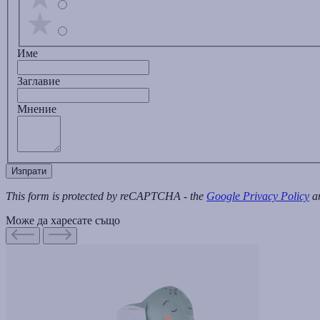
Име
Заглавиe
Мнение
Изпрати
This form is protected by reCAPTCHA - the
Google Privacy Policy
a
Може да харесате също