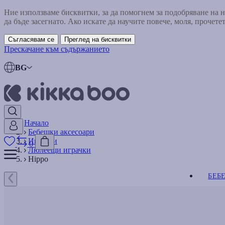
Ние използваме бисквитки, за да помогнем за подобряване на
да бъде засегнато. Ако искате да научите повече, моля, прочете
Съгласявам се
Преглед на бисквитки
Прескачане към съдържанието
BG
Начало
Бебешки аксесоари
Играчки
0
Люлеещи играчки
Hippo
БЕБ