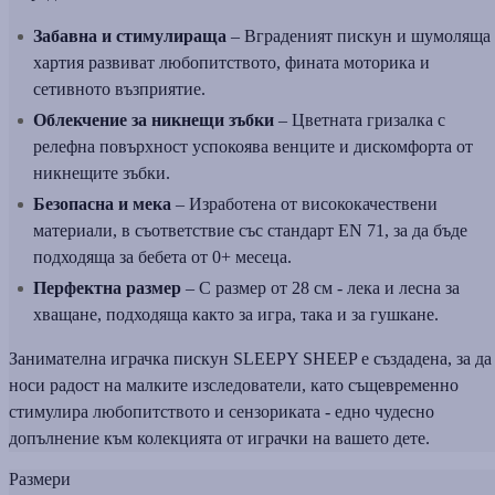
Забавна и стимулираща
– Вграденият пискун и шумоляща
хартия развиват любопитството, фината моторика и
сетивното възприятие.
Облекчение за никнещи зъбки
– Цветната гризалка с
релефна повърхност успокоява венците и дискомфорта от
никнещите зъбки.
Безопасна и мека
– Изработена от висококачествени
материали, в съответствие със стандарт EN 71, за да бъде
подходяща за бебета от 0+ месеца.
Перфектна размер
– С размер от 28 см - лека и лесна за
хващане, подходяща както за игра, така и за гушкане.
Занимателна играчка пискун SLEEPY SHEEP е създадена, за да
носи радост на малките изследователи, като същевременно
стимулира любопитството и сензориката - едно чудесно
допълнение към колекцията от играчки на вашето дете.
Размери