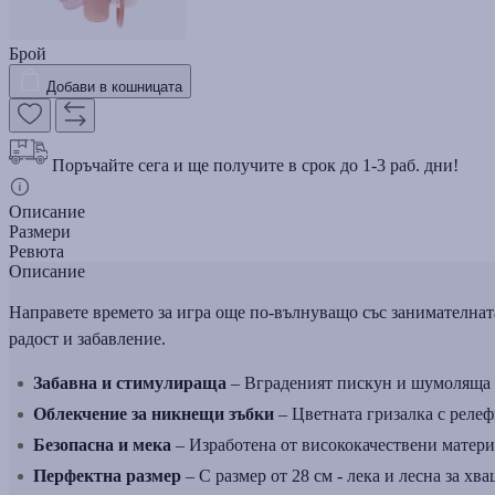
Брой
Добави в кошницата
Поръчайте сега и ще получите в срок до 1-3 раб. дни!
Описание
Размери
Ревюта
Описание
Направете времето за игра още по-вълнуващо със занимателнат
радост и забавление.
Забавна и стимулираща
– Вграденият пискун и шумоляща х
Облекчение за никнещи зъбки
– Цветната гризалка с реле
Безопасна и мека
– Изработена от висококачествени материал
Перфектна размер
– С размер от 28 см - лека и лесна за хва