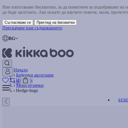
Ние използваме бисквитки, за да помогнем за подобряване на
да бъде засегнато. Ако искате да научите повече, моля, прочете
Съгласявам се
Преглед на бисквитки
Прескачане към съдържанието
BG
Начало
Бебешки аксесоари
Играчки
0
Меки играчки
Hedge-hugs
БЕБ