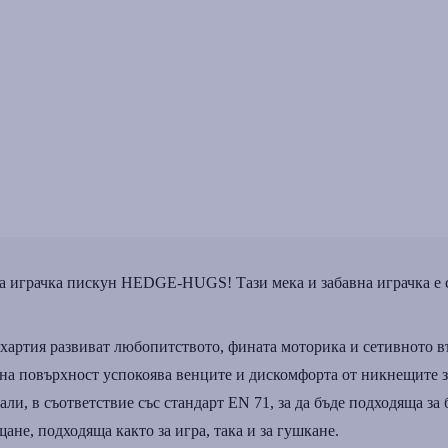
а играчка пискун HEDGE-HUGS! Тази мека и забавна играчка е съ
артия развиват любопитството, фината моторика и сетивното в
фна повърхност успокоява венците и дискомфорта от никнещите з
и, в съответствие със стандарт EN 71, за да бъде подходяща за б
щане, подходяща както за игра, така и за гушкане.