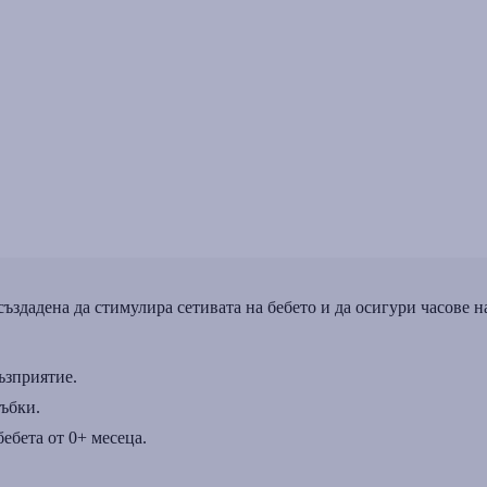
здадена да стимулира сетивата на бебето и да осигури часове н
ъзприятие.
ъбки.
ебета от 0+ месеца.