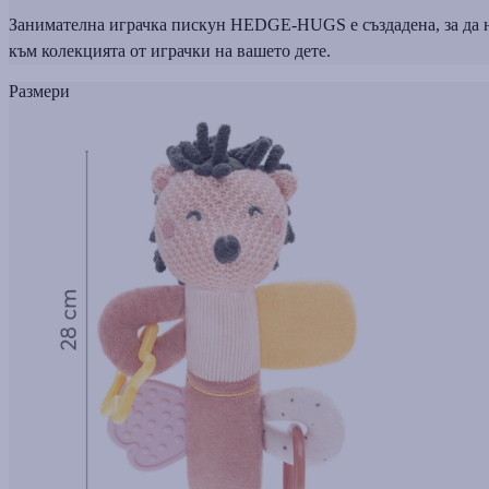
Занимателна играчка пискун HEDGE-HUGS е създадена, за да н
към колекцията от играчки на вашето дете.
Размери