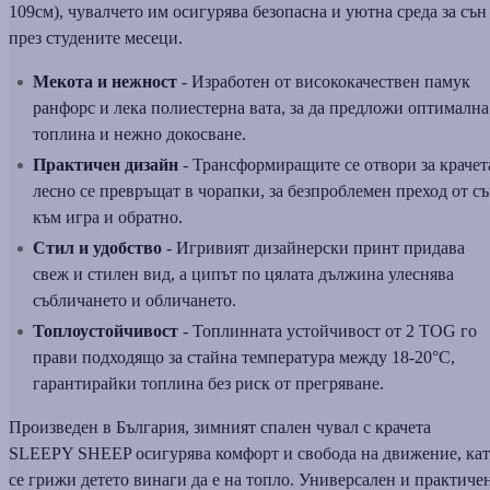
109см), чувалчето им осигурява безопасна и уютна среда за сън
през студените месеци.
Мекота и нежност
- Изработен от висококачествен памук
ранфорс и лека полиестерна вата, за да предложи оптимална
топлина и нежно докосване.
Практичен дизайн
- Трансформиращите се отвори за крачет
лесно се превръщат в чорапки, за безпроблемен преход от с
към игра и обратно.
Стил и удобство
- Игривият дизайнерски принт придава
свеж и стилен вид, а ципът по цялата дължина улеснява
събличането и обличането.
Топлоустойчивост
- Топлинната устойчивост от 2 TOG го
прави подходящо за стайна температура между 18-20°C,
гарантирайки топлина без риск от прегряване.
Произведен в България, зимният спален чувал с крачета
SLEEPY SHEEP осигурява комфорт и свобода на движение, ка
се грижи детето винаги да е на топло. Универсален и практиче