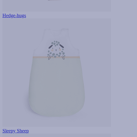
Hedge-hugs
Sleepy Sheep