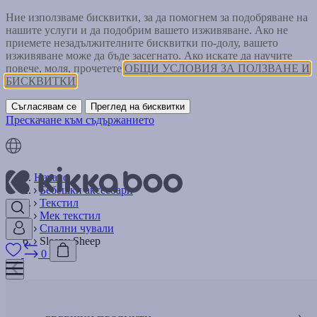
Ние използваме бисквитки, за да помогнем за подобряване на
нашите услуги и да подобрим вашето изживяване. Ако не
приемете незадължителните бисквитки по-долу, вашето
изживяване може да бъде засегнато. Ако искате да научите
повече, моля, прочетете
ОБЩИ УСЛОВИЯ ЗА ПОЛЗВАНЕ И
БИСКВИТКИ
Съгласявам се
Преглед на бисквитки
Прескачане към съдържанието
Начало
Бебешки аксесоари
Текстил
Мек текстил
Спални чували
Sleepy Sheep
0