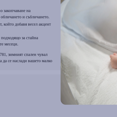
но закопчаване на
а обличането и събличането.
, който добавя весел акцент
 подходящо за стайна
те месеци.
781, зимният спален чувал
 да се наслади вашето малко