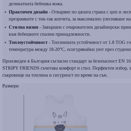
деликатната бебешка кожа.
Практичен дизайн
- Отваряне по цялата страна с цип и лес
презрамките с тик-так копчета, за максимално улесняване н
Стилна визия
- Завършен с очарователен дизайнерски принт
към бебешките спални принадлежности.
Топлоустойчивост
- Топлинната устойчивост от 1.8 TOG го
температура между 18-20°C, осигурявайки уют през студени
Произведен в България съгласно стандарт за безопасност EN 16
STRIPY FRIENDS съчетава комфорт и стил. Перфектен избор, за
съкровище на топлина и сигурност по време на сън.
Размери