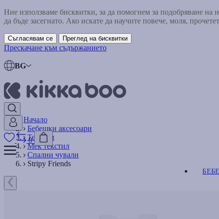
Ние използваме бисквитки, за да помогнем за подобряване на
да бъде засегнато. Ако искате да научите повече, моля, прочете
Съгласявам се
Преглед на бисквитки
Прескачане към съдържанието
BG
Начало
Бебешки аксесоари
Текстил
0
Мек текстил
Спални чували
Stripy Friends
БЕБ