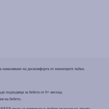
за намаляване на дискомфорта от никнещите зъбки.
де подходяща за бебета от 0+ месеца.
ия на бебето.
SHEEP лесно се превръща в любим аксесоар на децата.