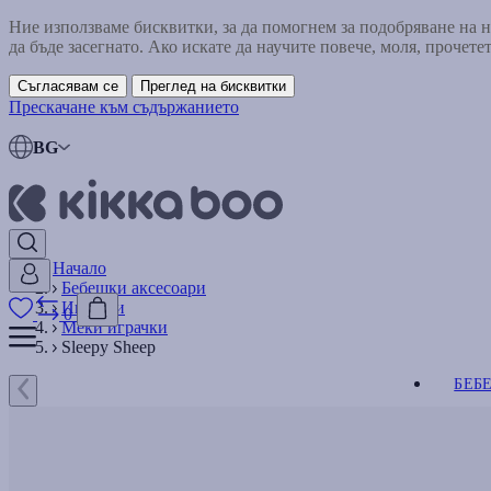
Ние използваме бисквитки, за да помогнем за подобряване на
да бъде засегнато. Ако искате да научите повече, моля, прочете
Съгласявам се
Преглед на бисквитки
Прескачане към съдържанието
BG
Начало
Бебешки аксесоари
Играчки
0
Меки играчки
Sleepy Sheep
БЕБ