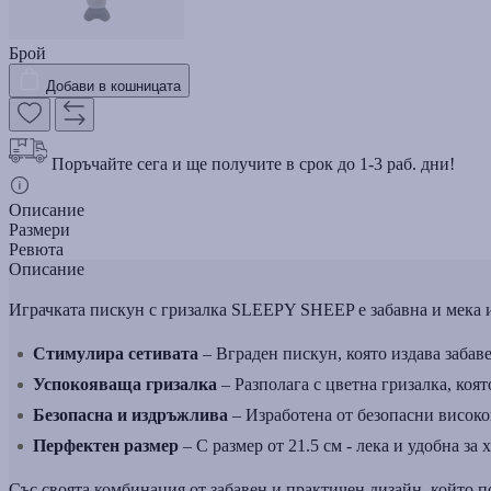
Брой
Добави в кошницата
Поръчайте сега и ще получите в срок до 1-3 раб. дни!
Описание
Размери
Ревюта
Описание
Играчката пискун с гризалка SLEEPY SHEEP е забавна и мека иг
Стимулира сетивата
– Вграден пискун, която издава забавен
Успокояваща гризалка
– Разполага с цветна гризалка, коят
Безопасна и издръжлива
– Изработена от безопасни високок
Перфектен размер
– С размер от 21.5 см - лека и удобна з
Със своята комбинация от забавен и практичен дизайн, който 