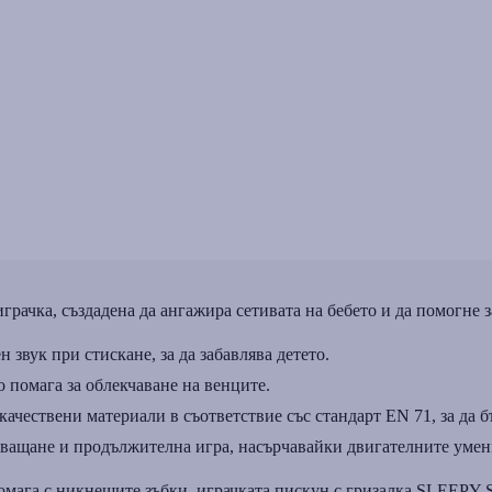
рачка, създадена да ангажира сетивата на бебето и да помогне 
 звук при стискане, за да забавлява детето.
о помага за облекчаване на венците.
ачествени материали в съответствие със стандарт EN 71, за да бъ
а хващане и продължителна игра, насърчавайки двигателните умен
помага с никнещите зъбки, играчката пискун с гризалка SLEEPY 