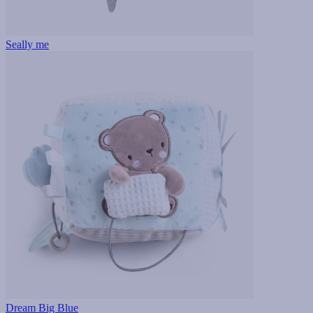
Seally me
Dream Big Blue