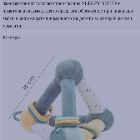
Занимателният плюшен триъгълник SLEEPY SHEEP е
практична играчка, която предлага облекчение при никнещи
зъбки и ангажирате вниманието на детето за безброй весели
моменти.
Размери