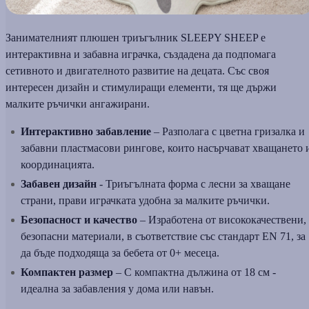
Занимателният плюшен триъгълник SLEEPY SHEEP е
интерактивна и забавна играчка, създадена да подпомага
сетивното и двигателното развитие на децата. Със своя
интересен дизайн и стимулиращи елементи, тя ще държи
малките ръчички ангажирани.
Интерактивно забавление
– Разполага с цветна гризалка и
забавни пластмасови рингове, които насърчават хващането 
координацията.
Забавен дизайн
- Триъгълната форма с лесни за хващане
страни, прави играчката удобна за малките ръчички.
Безопасност и качество
– Изработена от висококачествени,
безопасни материали, в съответствие със стандарт EN 71, за
да бъде подходяща за бебета от 0+ месеца.
Компактен размер
– С компактна дължина от 18 см -
идеална за забавления у дома или навън.