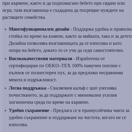
при кърмене, както и да подпомагане бебето при сядане или
игра, тази възглавница е създадена да посрещне нуждите на
растящите семейства.
Многофункционален дизайн
- Поддържа удобна и правилн
стойка по време на къмене, както за майката, така и за детет
Дизайна позволява възглавницата да се използва и като
опора на бебето, докато то се учи да седи самостоятелно.
Висококачествени материали
- Изработена от
сертифициран по OEKO–TEX 100% памучен поплин с
пълнеж от полиестерен пух, за да предложи несравнима
мекота и издръжливост.
Лесна поддръжка
- Сваляемия калъф с цип улеснява
почистването, за да поддържате с минимални усилия
хигиенична среда по време на кърмене.
Удобно съхранение
- Предлага се в прахоусойчива чанта за
удобно съхранение и поддържане на чистота, когато не се
използва.