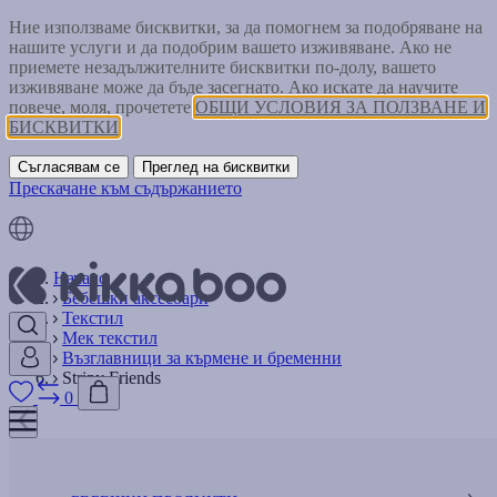
Ние използваме бисквитки, за да помогнем за подобряване на
нашите услуги и да подобрим вашето изживяване. Ако не
приемете незадължителните бисквитки по-долу, вашето
изживяване може да бъде засегнато. Ако искате да научите
повече, моля, прочетете
ОБЩИ УСЛОВИЯ ЗА ПОЛЗВАНЕ И
БИСКВИТКИ
Съгласявам се
Преглед на бисквитки
Прескачане към съдържанието
Начало
Бебешки аксесоари
Текстил
Мек текстил
Възглавници за кърмене и бременни
Stripy Friends
0