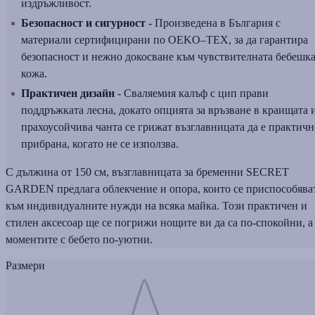
издръжливост.
Безопасност и сигурност
- Произведена в България с
материали сертифицирани по OEKO–TEX, за да гарантира
безопасност и нежно докосване към чувствителната бебешк
кожа.
Практичен дизайн
- Сваляемия калъф с цип прави
поддръжката лесна, докато опцията за връзване в краищата 
прахоусойчива чанта се грижат възглавницата да е практичн
прибрана, когато не се използва.
С дължина от 150 см, възглавницата за бременни SECRET
GARDEN предлага облекчение и опора, които се приспособява
към индивидуалните нужди на всяка майка. Този практичен и
стилен аксесоар ще се погрижи нощите ви да са по-спокойни, а
моментите с бебето по-уютни.
Размери