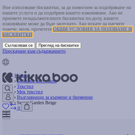
Ние използваме бисквитки, за да помогнем за подобряване на
нашите услуги и да подобрим вашето изживяване. Ако не
приемете незадължителните бисквитки по-долу, вашето
изживяване може да бъде засегнато. Ако искате да научите
повече, моля, прочетете
ОБЩИ УСЛОВИЯ ЗА ПОЛЗВАНЕ И
БИСКВИТКИ
Съгласявам се
Преглед на бисквитки
Прескачане към съдържанието
Начало
Бебешки аксесоари
Текстил
Мек текстил
Възглавници за кърмене и бременни
Secret Garden Beige
0