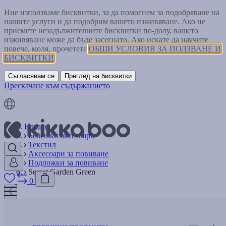
Ние използваме бисквитки, за да помогнем за подобряване на
нашите услуги и да подобрим вашето изживяване. Ако не
приемете незадължителните бисквитки по-долу, вашето
изживяване може да бъде засегнато. Ако искате да научите
повече, моля, прочетете
ОБЩИ УСЛОВИЯ ЗА ПОЛЗВАНЕ И
БИСКВИТКИ
Съгласявам се
Преглед на бисквитки
Прескачане към съдържанието
Начало
Бебешки аксесоари
Текстил
Аксесоари за повиване
Подложки за повиване
Secret Garden Green
0