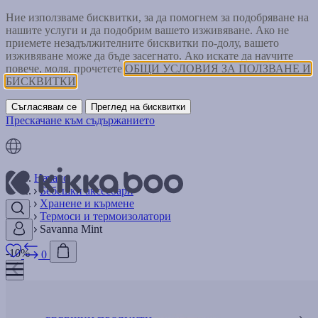
Ние използваме бисквитки, за да помогнем за подобряване на
нашите услуги и да подобрим вашето изживяване. Ако не
приемете незадължителните бисквитки по-долу, вашето
изживяване може да бъде засегнато. Ако искате да научите
повече, моля, прочетете
ОБЩИ УСЛОВИЯ ЗА ПОЛЗВАНЕ И
БИСКВИТКИ
Съгласявам се
Преглед на бисквитки
Прескачане към съдържанието
Начало
Бебешки аксесоари
Хранене и кърмене
Термоси и термоизолатори
Savanna Mint
-10%
0