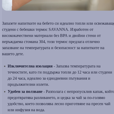
Запазете напитките на бебето си идеално топли или освежаващ
студени с бебешки термос SAVANNA. Изработен от
висококачествени материали без ВРА и двойни стени от
неръждаема стомана 304, този термос предлага отлично
запазване на температурата и безопасност за напитките на
вашето дете.
Изключителна изолация
- Запазва температурата на
течностите, като ги поддържа топли до 12 часа или студени
до 24 часа, идеално за еднодневни пътувания и
продължителни излети.
Удобен за ползване
- Разполага с непропусклив капак, койт
предотвратява разливането, и цедка за чай за по-голямо
удобство, което позволява лесно приготвяне на пресен чай
или инфузия на вода.