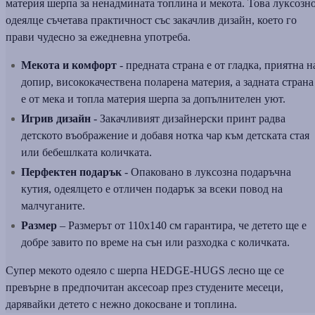
материя шерпа за ненадмината топлина и мекота. Това луксозн
одеялце съчетава практичност със закачлив дизайн, което го
прави чудесно за ежедневна употреба.
Мекота и комфорт
- предната страна е от гладка, приятна н
допир, висококачествена поларена материя, а задната страна
е от мека и топла материя шерпа за допълнителен уют.
Игрив дизайн
- Закачливият дизайнерски принт радва
детското въображение и добавя нотка чар към детската стая
или бебешлката количката.
Перфектен подарък
- Опаковано в луксозна подаръчна
кутия, одеялцето е отличен подарък за всеки повод на
малчуганите.
Размер
– Размерът от 110x140 см гарантира, че детето ще е
добре завито по време на сън или разходка с количката.
Супер мекото одеяло с шерпа HEDGE-HUGS лесно ще се
превърне в предпочитан аксесоар през студените месеци,
дарявайки детето с нежно докосване и топлина.