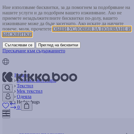
Ние използваме бисквитки, за да помогнем за подобряване на
нашите услуги и да подобрим вашето изживяване. Ако не
приемете незадължителните бисквитки по-долу, вашето
изживяване може да бъде засегнато. Ако искате да научите
повече, моля, прочетете
ОБЩИ УСЛОВИЯ ЗА ПОЛЗВАНЕ И
БИСКВИТКИ
Съгласявам се
Преглед на бисквитки
Прескачане към съдържанието
Начало
Бебешки аксесоари
Текстил
Мек текстил
Одеяла
Hedge-hugs
0