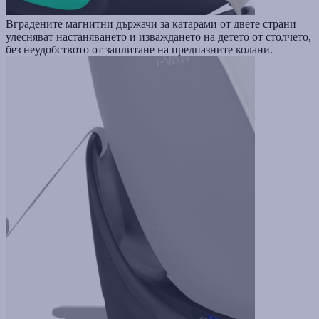
Вградените магнитни държачи за катарами от двете страни
улесняват настаняването и изваждането на детето от столчето,
без неудобството от заплитане на предпазните колани.