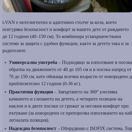
i-VAN е интелигентно и адаптивно столче за кола, което
осигурява безопасност и комфорт за вашето дете от раждането
до 12 години (40–150 см). То комбинира усъвършенствани
системи за защита с удобни функции, както за детето така и за
родителите.
Универсална употреба
– Подходящо за използване в посок
обратна на движението от 40 до 105 см и в посока напред от
76 до 150 см, като обхваща всички възрасти от новородено д
приблизително 12 години (0-36 кг).
Практични функции
– Завъртането на 360° улеснява
качването и слизането на детето, а четирите позиции на
наклон и в двете посоки се грижат за неговия комфорт при
пътуване (за новородени се препоръчва използването на най
легналата позиция).
Надеждна безопасност
– Оборудвано с ISOFIX система, Top