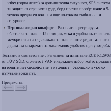
tether (горна лента) за допълнителна сигурност, SPS система
за защита от страничен удар, борд против преобръщане и 5-
точков предпазен колан за още по-голяма стабилност и
сигурност.
Персонализиран комфорт
– Разполага с регулируема
облегалка за глава в 12 позиции, мека и удобна възглавничка
мемори пяна на подложката за глава и интегриран магнитен
държач за катарамата за максимално удобство при употреба.
Тествано в съответствие с Регламент за изпитване ECE R129/03
от TÜV SÜD, столчето i-VAN е надежден избор, който предлаг
на родителите спокойствие, а на децата - безопасно и уютно
пътуване всеки път.
Предимства