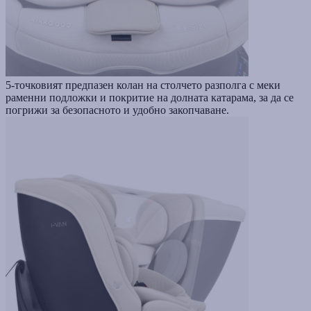
5-точковият предпазен колан на столчето разполга с меки
раменни подложки и покритие на долната катарама, за да се
погрижи за безопасното и удобно закопчаване.