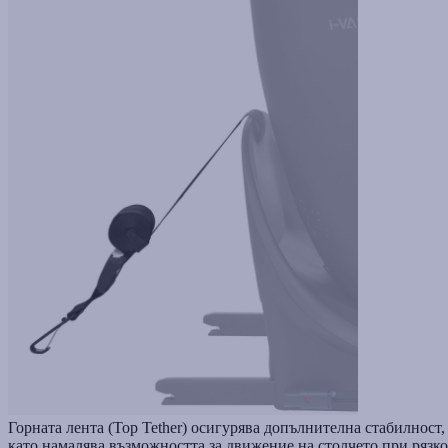
Горната лента (Top Tether) осигурява допълнителна стабилност,
като намалява възможността за движение на столчето при рязко