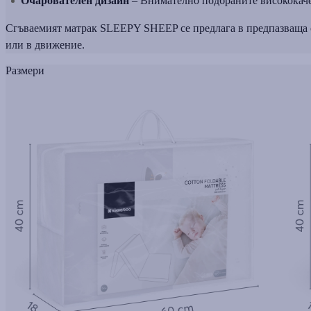
Очарователен дизайн
– Внимателно подбраните висококаче
Сгъваемият матрак SLEEPY SHEEP се предлага в предпазваща от 
или в движение.
Размери