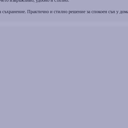
чето извръжливо, удобно и стилно.
за съхранение. Практично и стилно решение за спокоен сън у дом