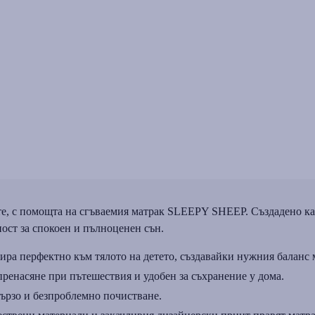
те, с помощта на сгъваемия матрак SLEEPY SHEEP. Създаденo какт
ост за спокоен и пълноценен сън.
ира перфектно към тялото на детето, създавайки нужния баланс 
пренасяне при пътешествия и удобен за съхранение у дома.
бързо и безпроблемно почистване.