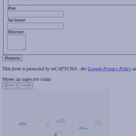
Име
Заглавиe
Мнение
Изпрати
This form is protected by reCAPTCHA - the
Google Privacy Policy
a
Може да харесате също