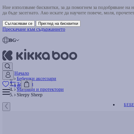
Ние използваме бисквитки, за да помогнем за подобряване на
да бъде засегнато. Ако искате да научите повече, моля, прочете
Съгласявам се
Преглед на бисквитки
Прескачане към съдържанието
BG
Начало
Бебешки аксесоари
Текстил
0
Матраци и протектори
Sleepy Sheep
БЕБ