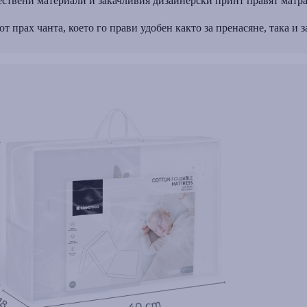
ствени материали и закачливия дизайнерски принт правят матра
прах чанта, което го прави удобен както за пренасяне, така и 