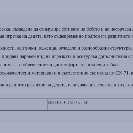
а, създадена да стимулира сетивата на бебето и да насърчава 
 играчка на децата, като същевременно подпомага развитието н
ности, лентички, въженца, огледало и разнообразни структури, 
 придава чаровен вид на играчката и осигурява допълнителна сл
 спомага за облекчение на дискомфорта от никнещи зъбки.
ококачествени материали и в съответствие със стандарт EN 71, ко
 ранното развитие на децата, осигуряващ часове на интеракти
16x16x16 см / 0.1 кг