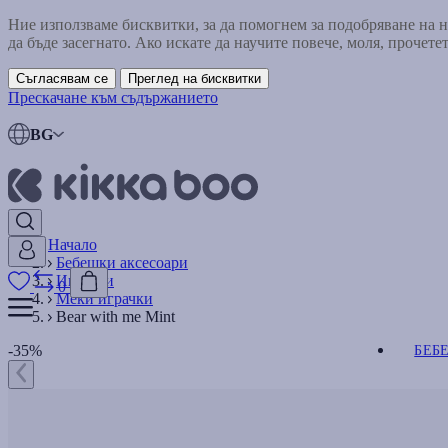
Ние използваме бисквитки, за да помогнем за подобряване на
да бъде засегнато. Ако искате да научите повече, моля, прочете
Съгласявам се
Преглед на бисквитки
Прескачане към съдържанието
BG
Начало
Бебешки аксесоари
Играчки
0
Меки играчки
Bear with me Mint
-35%
БЕБ