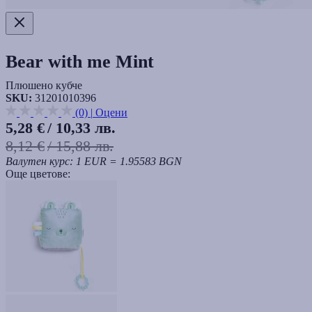
Bear with me Mint
Плюшено кубче
SKU:
31201010396
(0)
|
Оцени
5,28 €
/ 10,33 лв.
8,12 €
/ 15,88 лв.
Валутен курс: 1 EUR = 1.95583 BGN
Още цветове: