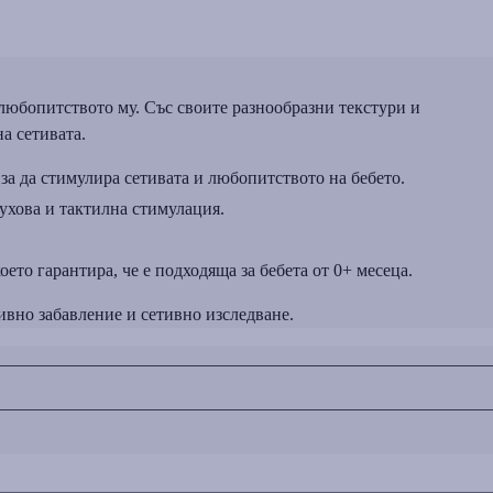
любопитството му. Със своите разнообразни текстури и
а сетивата.
за да стимулира сетивата и любопитството на бебето.
ухова и тактилна стимулация.
ето гарантира, че е подходяща за бебета от 0+ месеца.
вно забавление и сетивно изследване.