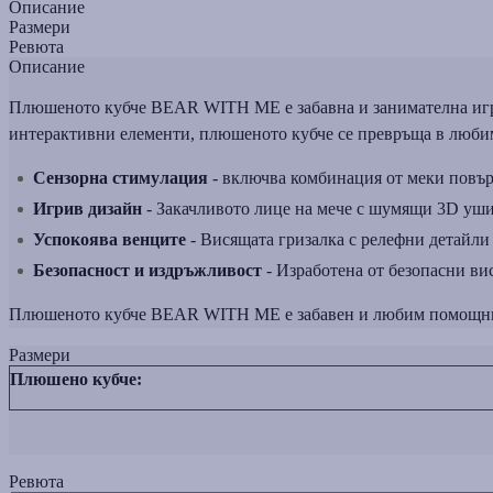
Описание
Размери
Ревюта
Описание
Плюшеното кубче BEAR WITH ME е забавна и занимателна играчк
интерактивни елементи, плюшеното кубче се превръща в любима
Сензорна стимулация
- включва комбинация от меки повърх
Игрив дизайн
- Закачливото лице на мече с шумящи 3D уши
Успокоява венците
- Висящата гризалка с релефни детайли
Безопасност и издръжливост
- Изработена от безопасни вис
Плюшеното кубче BEAR WITH ME е забавен и любим помощник в
Размери
Плюшено кубче:
Ревюта