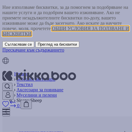
Ние използваме бисквитки, за да помогнем за подобряване на
нашите услуги и да подобрим вашето изживяване. Ако не
приемете незадължителните бисквитки по-долу, вашето
изживяване може да бъде засегнато. Ако искате да научите
повече, моля, прочетете
ОБЩИ УСЛОВИЯ ЗА ПОЛЗВАНЕ И
БИСКВИТКИ
Съгласявам се
Преглед на бисквитки
Прескачане към съдържанието
Начало
Бебешки аксесоари
Текстил
Аксесоари за повиване
Муселини и пелени
Sleepy Sheep
0