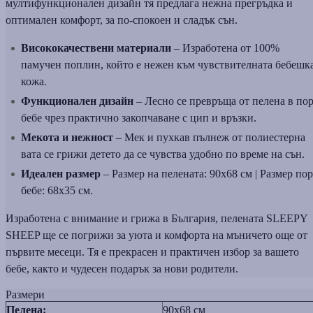
мултифункционален дизайн тя предлага нежна прегръдка и
оптимален комфорт, за по-спокоен и сладък сън.
Висококачествени материали
– Изработена от 100%
памучен поплин, който е нежен към чувствителната бебешк
кожа.
Функционален дизайн
– Лесно се превръща от пелена в по
бебе чрез практично закопчаване с цип и връзки.
Мекота и нежност
– Мек и пухкав пълнеж от полиестерна
вата се грижи детето да се чувства удобно по време на сън.
Идеален размер
– Размер на пелената: 90x68 см | Размер пор
бебе: 68x35 см.
Изработена с внимание и грижа в България, пелената SLEEPY
SHEEP ще се погрижи за уюта и комфорта на мъничето още от
първите месеци. Тя е прекрасен и практичен избор за вашето
бебе, както и чудесен подарък за нови родители.
Размери
Пелена:
90x68 см