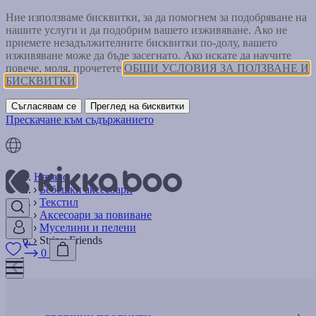
Ние използваме бисквитки, за да помогнем за подобряване на
нашите услуги и да подобрим вашето изживяване. Ако не
приемете незадължителните бисквитки по-долу, вашето
изживяване може да бъде засегнато. Ако искате да научите
повече, моля, прочетете
ОБЩИ УСЛОВИЯ ЗА ПОЛЗВАНЕ И
БИСКВИТКИ
Съгласявам се
Преглед на бисквитки
Прескачане към съдържанието
Начало
Бебешки аксесоари
Текстил
Аксесоари за повиване
Муселини и пелени
Stripy Friends
0