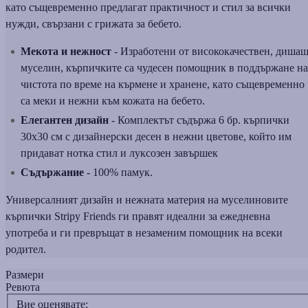
като същевременно предлагат практичност и стил за всички
нужди, свързани с грижата за бебето.
Мекота и нежност
- Изработени от висококачествен, диша
муселин, кърпичките са чудесен помощник в поддържане на
чистота по време на кърмене и хранене, като същевременно
са меки и нежни към кожата на бебето.
Елегантен дизайн
- Комплектът съдържа 6 бр. кърпички
30x30 см с дизайнерски десен в нежни цветове, който им
придават нотка стил и луксозен завършек
Съдържание
- 100% памук.
Универсалният дизайн и нежната материя на муселиновите
кърпички Stripy Friends ги правят идеални за ежедневна
употреба и ги превръщат в незаменим помощник на всеки
родител.
Размери
Ревюта
Вие оценявате: