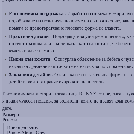
Ергономична поддръжка
- Изработена от мека мемори пяна
подобряване на позицията по време на сън, като осигурява 
помага за предотвратяване плоската форма на главата.
Практичен дизайн
- Подходяща е за употреба в леглото, въ
столчето за кола или в количката, като гарантира, че бебето 
където и да се намира.
Нежна към кожата
- Осигурява облекчение за бебета с чувс
намалява дразненето в точките на натиск за по-спокоен сън.
Закачливи детайли
- Отличава се със закачлива форма на з
детайли, които я правят очарователна и стилна.
Ергономичната мемори възглавница BUNNY се предлага в лукс
я прави чудесен подарък за родители, които не правят компром
дете.
Размери
Ревюта
Вие оценявате:
Bunny Airknit Grey