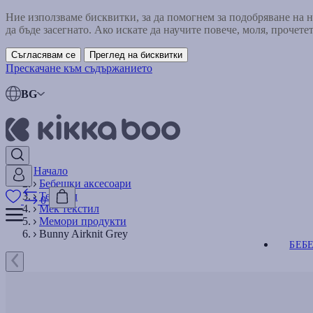
Ние използваме бисквитки, за да помогнем за подобряване на
да бъде засегнато. Ако искате да научите повече, моля, прочете
Съгласявам се
Преглед на бисквитки
Прескачане към съдържанието
BG
Начало
Бебешки аксесоари
Текстил
0
Мек текстил
Мемори продукти
Bunny Airknit Grey
БЕБ