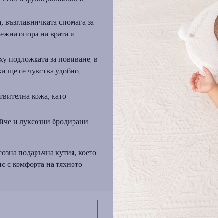
, възглавничката спомага за
нежна опора на врата и
рху подложката за повиване, в
ви ще се чувства удобно,
твителна кожа, като
айче и луксозни бродирани
озна подаръчна кутия, което
ис с комфорта на тяхното