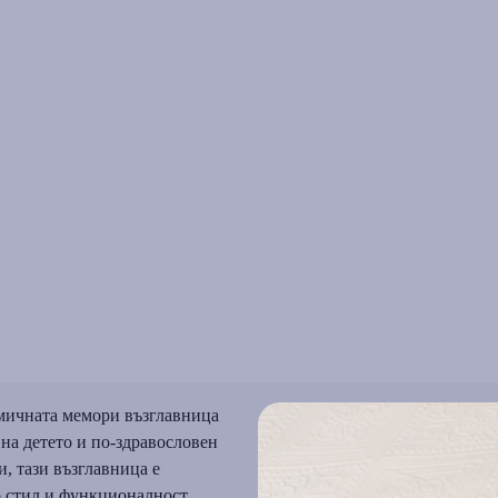
омичната мемори възглавница
на детето и по-здравословен
, тази възглавница е
о стил и функционалност.