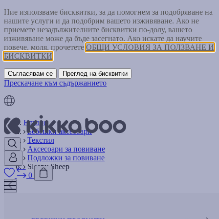
Ние използваме бисквитки, за да помогнем за подобряване на
нашите услуги и да подобрим вашето изживяване. Ако не
приемете незадължителните бисквитки по-долу, вашето
изживяване може да бъде засегнато. Ако искате да научите
повече, моля, прочетете
ОБЩИ УСЛОВИЯ ЗА ПОЛЗВАНЕ И
БИСКВИТКИ
Съгласявам се
Преглед на бисквитки
Прескачане към съдържанието
Начало
Бебешки аксесоари
Текстил
Аксесоари за повиване
Подложки за повиване
Sleepy Sheep
0