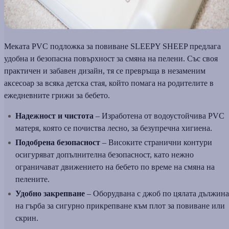
Меката PVC подложка за повиване SLEEPY SHEEP предлага
удобна и безопасна повърхност за смяна на пелени. Със своя
практичен и забавен дизайн, тя се превръща в незаменим
аксесоар за всяка детска стая, който помага на родителите в
ежедневните грижи за бебето.
Надежност и чистота
– Изработена от водоустойчива PVC
матеря, която се почиства лесно, за безупречна хигиена.
Подобрена безопасност
– Високите странични контури
осигуряват допълнителна безопасност, като нежно
ограничават движението на бебето по време на смяна на
пелените.
Удобно закрепване
– Оборудвана с джоб по цялата дължина
на гърба за сигурно прикрепване към плот за повиване или
скрин.