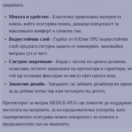
градината.
Мекота и удобство
- Еластична трикотажна материя от
памук, който осигурява нежна, дишаща повърхност за
максимален комфорт и спокоен сън.
Водоустойчив слой
- Гърбът от 0.02мм TPU водоустойчив
слой предлага сигурна защита от намокряне, запазвайки
матрака сух и чист.
Сигурно закрепване
- Борда с ластик по цялата дължина,
позволява лесното закрепване на протектора и гарантира, че
той ще оставане фиксиран на място през цялата нощ.
Закачлив дизайн
- Завършен със забавен дизайнерски принт
за да добави нотка чар към легълцето на детето.
Протекторът за матрак HEDGE-HUG ще помогне да поддържат
чистотата на матрачето, за по-продължителна употреба, като
съшевременно осигурява нежна повърхност за спокоен и
продължителен сън на мъничето.