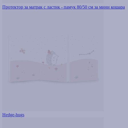
Протектор за матрак с ластик - памук 80/50 см за мини кошара
Hedge-hugs