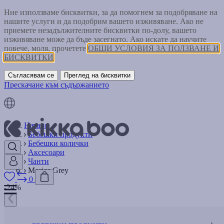
Ние използваме бисквитки, за да помогнем за подобряване на
нашите услуги и да подобрим вашето изживяване. Ако не
приемете незадължителните бисквитки по-долу, вашето
изживяване може да бъде засегнато. Ако искате да научите
повече, моля, прочетете
ОБЩИ УСЛОВИЯ ЗА ПОЛЗВАНЕ И
БИСКВИТКИ
Съгласявам се
Преглед на бисквитки
Прескачане към съдържанието
Начало
Бебешки продукти
Бебешки колички
Аксесоари
Чанти
Morice Grey
0
-24%