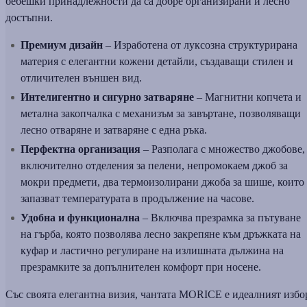
бебешки принадлежности да са добре организирани и лесно
достъпни.
Премиум дизайн
– Изработена от луксозна структурирана
материя с елегантни кожени детайли, създаващи стилен и
отличителен външен вид.
Интелигентно и сигурно затваряне
– Магнитни копчета и
метална закопчалка с механизъм за завъртане, позволяващи
лесно отваряне и затваряне с една ръка.
Перфектна организация
– Разполага с множество джобове,
включително отделения за пелени, непромокаем джоб за
мокри предмети, два термоизолирани джоба за шише, които
запазват температурата в продължение на часове.
Удобна и функционална
– Включва презрамка за пътуване
на гърба, която позволява лесно закрепяне към дръжката на
куфар и ластично регулиране на излишната дължина на
презрамките за допълнителен комфорт при носене.
Със своята елегантна визия, чантата MORICE е идеалният избо