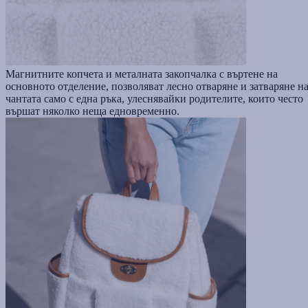
Магнитните копчета и металната закопчалка с въртене на
основното отделение, позволяват лесно отваряне и затваряне н
чантата само с една ръка, улеснявайки родителите, които често
вършат няколко неща едновременно.