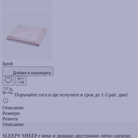
Брой
Добави в кошницата
Поръчайте сега и ще получите в срок до 1-3 раб. дни!
Описание
Размери
Ревюта
Описание
SLEEPY SHEEP е меко и дишащо двустранно лятно одеялце,