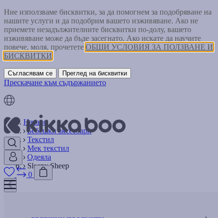
Ние използваме бисквитки, за да помогнем за подобряване на
нашите услуги и да подобрим вашето изживяване. Ако не
приемете незадължителните бисквитки по-долу, вашето
изживяване може да бъде засегнато. Ако искате да научите
повече, моля, прочетете
ОБЩИ УСЛОВИЯ ЗА ПОЛЗВАНЕ И
БИСКВИТКИ
Съгласявам се
Преглед на бисквитки
Прескачане към съдържанието
Начало
Бебешки аксесоари
Текстил
Мек текстил
Одеяла
Sleepy Sheep
0