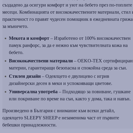
създадено да осигури комфорт и уют на бебето през по-топлите
месеци. Комбинацията от висококачествените материали, стил 
практичност го правят чудесен помощник в ежедневната грижа
за мъничето.
Мекота и комфорт
– Изработено от 100% висококачествен
памук ранфорс, за да е нежно към чувствителната кожа на
бебето.
Висококачествени материали
– OEKO-TEX сертифициран
материи, гарантиращи безопасна и спокойна среда за сън.
Стилен дизайн
– Одеялцето е двулицево с игрив
дизайнерски десен в меки и успокояващи цветове.
Универсална употреба
– Подходящо за повиване, гушкане
или покриване по време на сън, както у дома, така и навън.
Произведено в България с внимание към всеки детайл,
одеялцето SLEEPY SHEEP е незаменима част от първите
бебешки принадлежности.