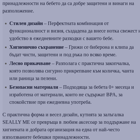
принадлежности на бебето да са добре защитени и винаги на
разположение.
Стилен дизайн
– Перфектната комбинация от
функционалност и визия, създадена да внесе нотка свежест 
удобство в ежедневните разходки с вашето бебе.
Хигиенично съхранение
– Грижи се биберона и клипа да
бъдат чисти, защитени и под ръка по всяко време.
Лесно прикачване
– Разполага с практична закопчалка,
която позволява сигурно прикрепване към количка, чанта
или раница за пелени.
Безопасни материали
– Подходяща за бебета 0+ месеца и
изработена от материали, които не съдържат BPA, за
спокойствие при ежедневна употреба.
С практична форма и весел дизайн, кутията за залъгалка
SEALLY ME се превръща в любим аксесоар за поддържане на
хигиената и добрата организация на една от най-често
използваните бебешки принадлежности.