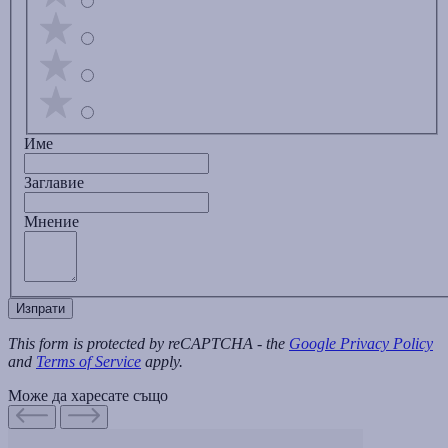
Име
Заглавиe
Мнение
Изпрати
This form is protected by reCAPTCHA - the
Google Privacy Policy
and
Terms of Service
apply.
Може да харесате също