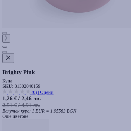
Brighty Pink
Купа
SKU:
31302040159
(0)
|
Оцени
1,26 €
/ 2,46 лв.
2,51 €
/ 4,91 лв.
Валутен курс: 1 EUR = 1.95583 BGN
Още цветове: