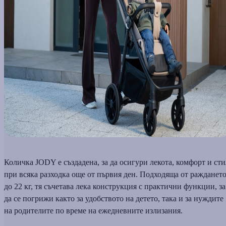
Количка JODY е създадена, за да осигури лекота, комфорт и сти
при всяка разходка още от първия ден. Подходяща от ражданет
до 22 кг, тя съчетава лека конструкция с практични функции, за
да се погрижи както за удобството на детето, така и за нуждите
на родителите по време на ежедневните излизания.