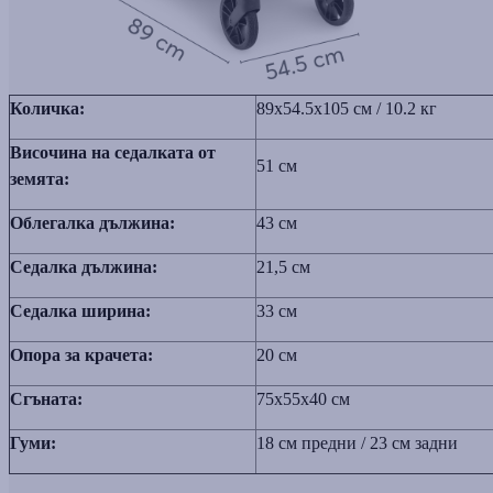
Количка:
89x54.5x105 см / 10.2 кг
Височина на седалката от
51 см
земята:
Облегалка дължина:
43 см
Седалка дължина:
21,5 см
Седалка ширина:
33 см
Опора за крачета:
20 см
Сгъната:
75x55x40 см
Гуми:
18 cм предни / 23 cм задни