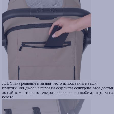
JODY има решение и за най-често използваните вещи -
практичният джоб на гърба на седалката осигурява бърз достъп
до най-важното, като телефон, ключове или любима играчка на
бебето.