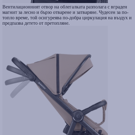
Вентилационният отвор на облегалката разполага с вграден
магнит за лесно и бързо отварене и затваряне. Чудесен за по-
топло време, той осигуреява по-добра циркулация на въздух и
предпазва детето от претопляне.