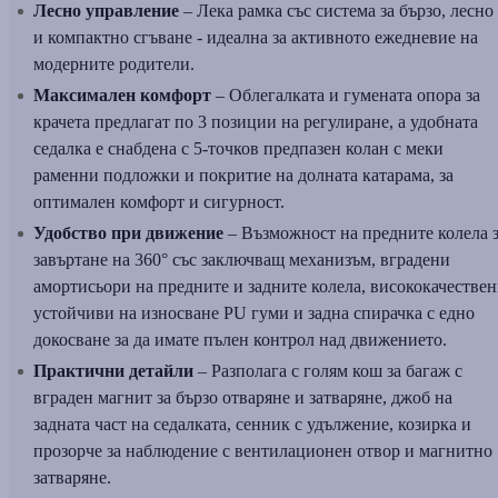
Лесно управление
– Лека рамка със система за бързо, лесно
и компактно сгъване - идеална за активното ежедневие на
модерните родители.
Максимален комфорт
– Облегалката и гумената опора за
крачета предлагат по 3 позиции на регулиране, а удобната
седалка е снабдена с 5-точков предпазен колан с меки
раменни подложки и покритие на долната катарама, за
оптимален комфорт и сигурност.
Удобство при движение
– Възможност на предните колела 
завъртане на 360° със заключващ механизъм, вградени
амортисьори на предните и задните колела, висококачестве
устойчиви на износване PU гуми и задна спирачка с едно
докосване за да имате пълен контрол над движението.
Практични детайли
– Разполага с голям кош за багаж с
вграден магнит за бързо отваряне и затваряне, джоб на
задната част на седалката, сенник с удължение, козирка и
прозорче за наблюдение с вентилационен отвор и магнитно
затваряне.