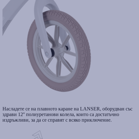
Насладете се на плавното каране на LANSER, оборудван със
здрави 12'' полиуретанови колела, които са достатъчно
издръжливи, за да се справят с всяко приключение.