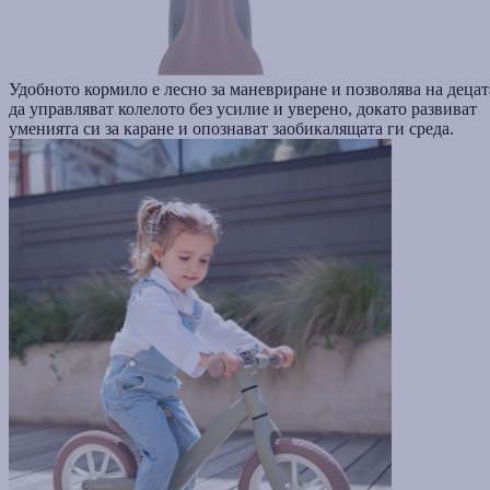
Удобното кормило е лесно за маневриране и позволява на децат
да управляват колелото без усилие и уверено, докато развиват
уменията си за каране и опознават заобикалящата ги среда.