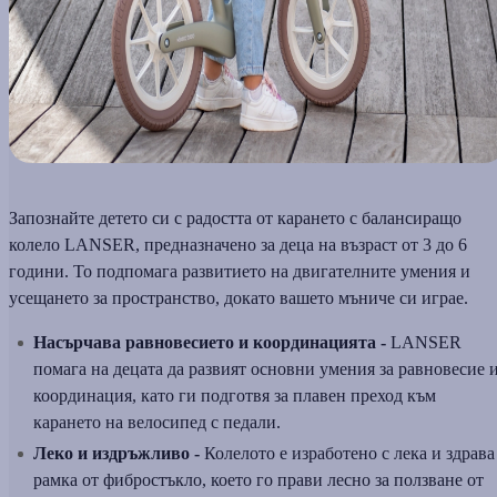
Запознайте детето си с радостта от карането с балансиращо
колело LANSER, предназначено за деца на възраст от 3 до 6
години. То подпомага развитието на двигателните умения и
усещането за пространство, докато вашето мъниче си играе.
Насърчава равновесието и координацията -
LANSER
помага на децата да развият основни умения за равновесие 
координация, като ги подготвя за плавен преход към
карането на велосипед с педали.
Леко и издръжливо -
Колелото е изработено с лека и здрава
рамка от фибростъкло, което го прави лесно за ползване от