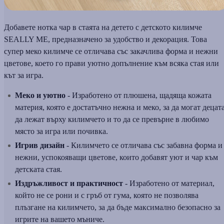
Добавете нотка чар в стаята на детето с детското килимче
SEALLY ME, предназначено за удобство и декорация. Това
супер меко килимче се отличава със закачлива форма и нежни
цветове, което го прави уютно допълнение към всяка стая или
кът за игра.
Меко и уютно
- Изработено от плюшена, щадяща кожата
материя, която е достатъчно нежна и меко, за да могат децат
да лежат върху килимчето и то да се превърне в любимо
място за игра или почивка.
Игрив дизайн
- Килимчето се отличава със забавна форма и
нежни, успокояващи цветове, които добавят уют и чар към
детската стая.
Издръжливост и практичност
- Изработено от материал,
който не се рони и с гръб от гума, която не позволява
плъзгане на килимчето, за да бъде максимално безопасно за
игрите на вашето мъниче.