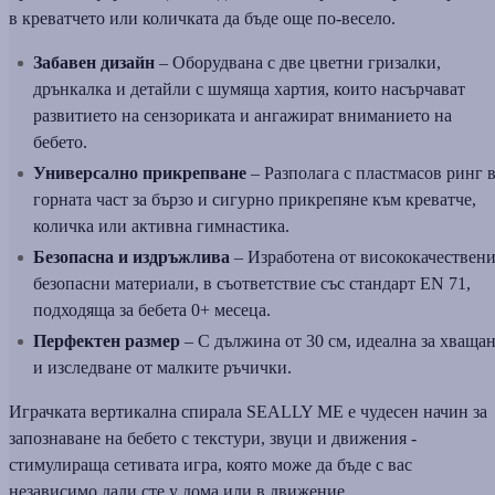
в креватчето или количката да бъде още по-весело.
Забавен дизайн
– Оборудвана с две цветни гризалки,
дрънкалка и детайли с шумяща хартия, които насърчават
развитието на сензориката и ангажират вниманието на
бебето.
Универсално прикрепване
– Разполага с пластмасов ринг 
горната част за бързо и сигурно прикрепяне към креватче,
количка или активна гимнастика.
Безопасна и издръжлива
– Изработена от висококачествени
безопасни материали, в съответствие със стандарт EN 71,
подходяща за бебета 0+ месеца.
Перфектен размер
– С дължина от 30 см, идеална за хваща
и изследване от малките ръчички.
Играчката вертикална спирала SEALLY ME е чудесен начин за
запознаване на бебето с текстури, звуци и движения -
стимулираща сетивата игра, която може да бъде с вас
независимо дали сте у дома или в движение.