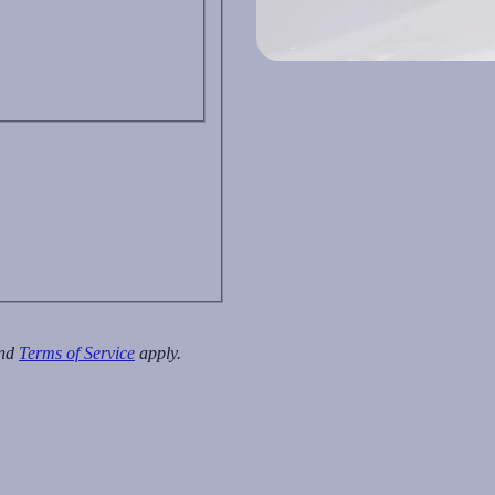
nd
Terms of Service
apply.