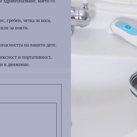
 здравеопазване, което го
, гребен, четка за коса,
пили за нокти.
пасността на вашето дете.
лексност и портативност,
 и в движение.