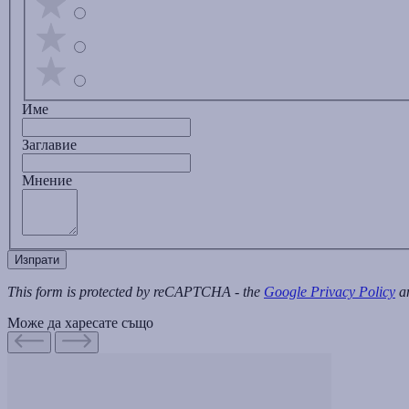
Име
Заглавиe
Мнение
Изпрати
This form is protected by reCAPTCHA - the
Google Privacy Policy
a
Може да харесате също