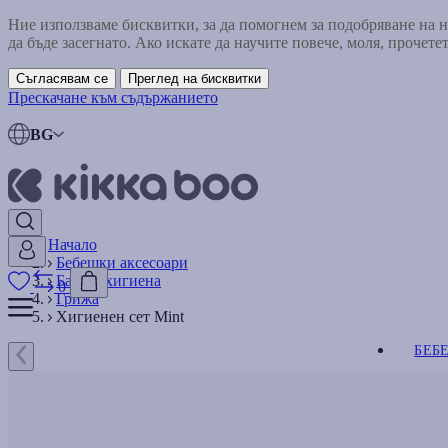
Ние използваме бисквитки, за да помогнем за подобряване на
да бъде засегнато. Ако искате да научите повече, моля, прочете
Съгласявам се
Преглед на бисквитки
Прескачане към съдържанието
BG
Начало
Бебешки аксесоари
Баня и хигиена
0
Грижа
Хигиенен сет Mint
БЕБ