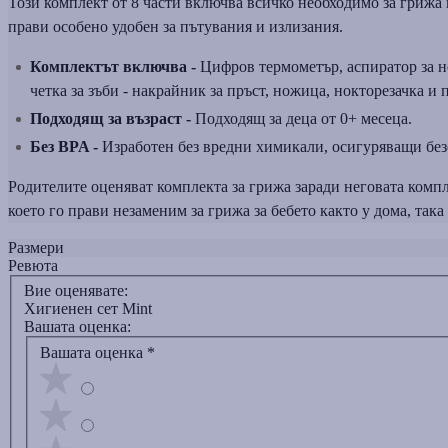
Този комплект от 8 части включва всичко необходимо за грижа и
прави особено удобен за пътувания и излизания.
Комплектът включва -
Цифров термометър, аспиратор за нос
четка за зъби - накрайник за пръст, ножица, нокторезачка и 
Подходящ за възраст -
Подходящ за деца от 0+ месеца.
Без BPA -
Изработен без вредни химикали, осигуряващи безо
Родителите оценяват комплекта за грижа заради неговата комп
което го прави незаменим за грижа за бебето както у дома, така
Размери
Ревюта
Вие оценявате:
Хигиенен сет Mint
Вашата оценка:
Вашата оценка
*