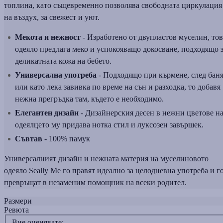
топлина, като същевременно позволява свободната циркулация
на въздух, за свежест и уют.
Мекота и нежност
- Изработено от двупластов муселин, тов
одеяло предлага меко и успокояващо докосване, подходящо 
деликатната кожа на бебето.
Универсална употреба
- Подходящо при кърмене, след бан
или като лека завивка по време на сън и разходка, то добавя
нежна прегръдка там, където е необходимо.
Елегантен дизайн
- Дизайнерския десен в нежни цветове н
одеялцето му придава нотка стил и луксозен завършек.
Съвтав
- 100% памук
Универсалният дизайн и нежната материя на муселиновото
одеяло Seally Me го правят идеално за целодневна употреба и г
превръщат в незаменим помощник на всеки родител.
Размери
Ревюта
Вие оценявате: