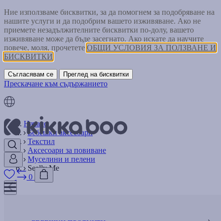
Ние използваме бисквитки, за да помогнем за подобряване на
нашите услуги и да подобрим вашето изживяване. Ако не
приемете незадължителните бисквитки по-долу, вашето
изживяване може да бъде засегнато. Ако искате да научите
повече, моля, прочетете
ОБЩИ УСЛОВИЯ ЗА ПОЛЗВАНЕ И
БИСКВИТКИ
Съгласявам се
Преглед на бисквитки
Прескачане към съдържанието
Начало
Бебешки аксесоари
Текстил
Аксесоари за повиване
Муселини и пелени
Seally Me
0