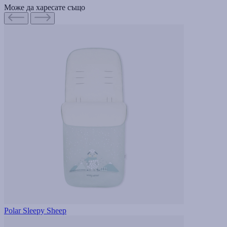
Може да харесате също
Polar Sleepy Sheep