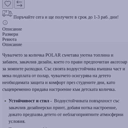
Поръчайте сега и ще получите в срок до 1-3 раб. дни!
Описание
Размери
Ревюта
Описание
Чувалчето за количка POLAR съчетава уютна топлина и
забавен, закачлив дизайн, което го прави предпочитан аксесоар
за зимните разходки. Със своята водоустойчива външна част и
мека подплата от полар, чувалчето осигурява на детето
необходимата защита и комфорт през студените дни, като
същевременно придава настроение към детската количка.
Устойчивост и стил
- Водоустойчивата повърхност със
закачлив дизайнерски принт, добавя нотка настроение,
докато предпазвa детето от неблагоприятните атмосферни
условия.