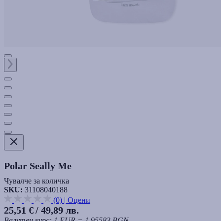
Polar Seally Me
Чувалче за количка
SKU:
31108040188
(0)
|
Оцени
25,51 €
/ 49,89 лв.
Валутен курс: 1 EUR = 1.95583 BGN