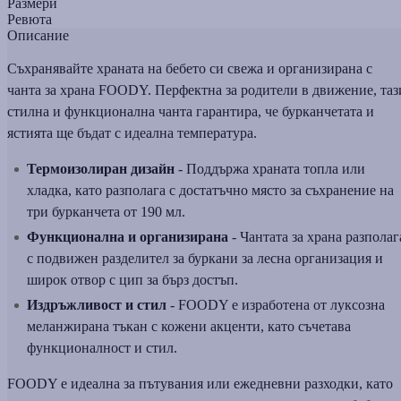
Размери
Ревюта
Описание
Съхранявайте храната на бебето си свежа и организирана с
чанта за храна FOODY. Перфектна за родители в движение, таз
стилна и функционална чанта гарантира, че бурканчетата и
ястията ще бъдат с идеална температура.
Термоизолиран дизайн
-
Поддържа храната топла или
хладка, като разполага с достатъчно място за съхранение на
три бурканчета от 190 мл.
Функционална и организирана
-
Чантата за храна разполаг
с подвижен разделител за буркани за лесна организация и
широк отвор с цип за бърз достъп.
Издръжливост и стил
-
FOODY е изработена от луксозна
меланжирана тъкан с кожени акценти, като съчетава
функционалност и стил.
FOODY е идеална за пътувания или ежедневни разходки, като