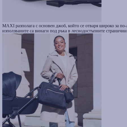
MAXI разполага с основен джоб, който се отваря широко за по-
използваните са винаги под ръка в леснодостъпните странични