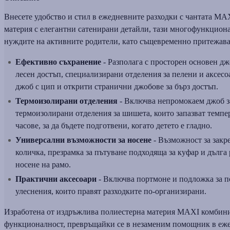
Внесете удобство и стил в ежедневните разходки с чантата MAX
материя с елегантни сатенирани детайли, тази многофункциона
нуждите на активните родители, като същевременно притежава
Ефективно съхранение
- Разполага с просторен основен дж
лесен достъп, специализирани отделения за пелени и аксесоа
джоб с цип и открити странични джобове за бърз достъп.
Термоизолирани отделения
- Включва непромокаем джоб з
термоизолирани отделения за шишета, които запазват темпер
часове, за да бъдете подготвени, когато детето е гладно.
Универсални възможности за носене
- Възможност за закр
количка, презрамка за пътуване подходяща за куфар и дълга
носене на рамо.
Практични аксесоари
- Включва портмоне и подложка за п
улеснения, които правят разходките по-организирани.
Изработена от издръжлива полиестерна материя MAXI комбини
функционалност, превръщайки се в незаменим помощник в еже