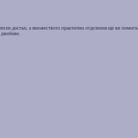
лесен достъп, а множеството практични отделения ще ви помогна
 джобове.