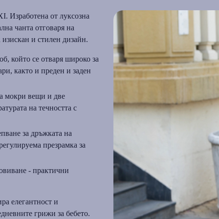
I. Изработена от луксозна
лна чанта отговаря на
 изискан и стилен дизайн.
об, който се отваря широко за
ри, както и преден и заден
а мокри вещи и две
атурата на течността с
епване за дръжката на
 регулируема презрамка за
овиване - практични
ра елегантност и
дневните грижи за бебето.