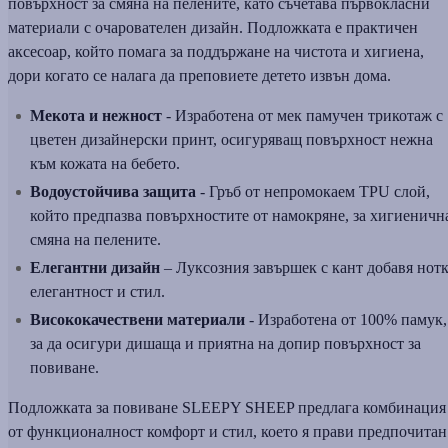
повърхност за смяна на пелените, като съчетава първокласни
материали с очарователен дизайн. Подложката е практичен
аксесоар, който помага за поддържане на чистота и хигиена,
дори когато се налага да преповиете детето извън дома.
Мекота и нежност
- Изработена от мек памучен трикотаж с
цветен дизайнерски принт, осигуряващ повърхност нежна
към кожата на бебето.
Водоустойчива защита
- Гръб от непромокаем TPU слой,
който предпазва повърхностите от намокряне, за хигиеничн
смяна на пелените.
Елегантни дизайн
– Луксозния завършек с кант добавя нот
елегантност и стил.
Висококачествени материали
- Изработена от 100% памук,
за да осигури дишаща и приятна на допир повърхност за
повиване.
Подложката за повиване SLEEPY SHEEP предлага комбинация
от функционалност комфорт и стил, което я прави предпочитан