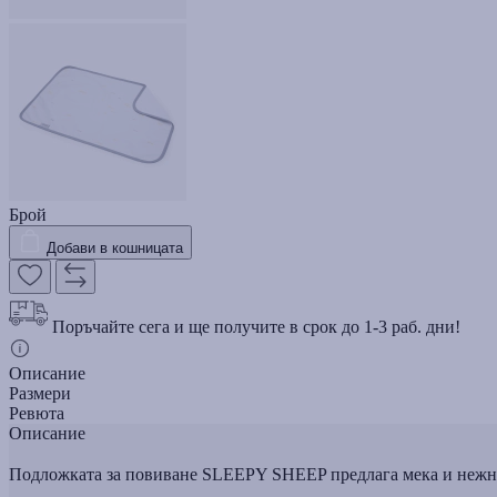
Брой
Добави в кошницата
Поръчайте сега и ще получите в срок до 1-3 раб. дни!
Описание
Размери
Ревюта
Описание
Подложката за повиване SLEEPY SHEEP предлага мека и нежн