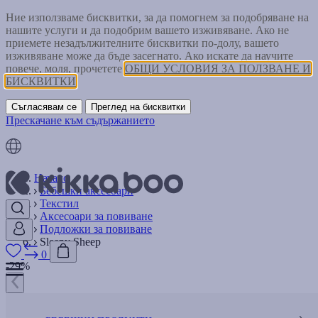
Ние използваме бисквитки, за да помогнем за подобряване на
нашите услуги и да подобрим вашето изживяване. Ако не
приемете незадължителните бисквитки по-долу, вашето
изживяване може да бъде засегнато. Ако искате да научите
повече, моля, прочетете
ОБЩИ УСЛОВИЯ ЗА ПОЛЗВАНЕ И
БИСКВИТКИ
Съгласявам се
Преглед на бисквитки
Прескачане към съдържанието
Начало
Бебешки аксесоари
Текстил
Аксесоари за повиване
Подложки за повиване
Sleepy Sheep
0
-29%