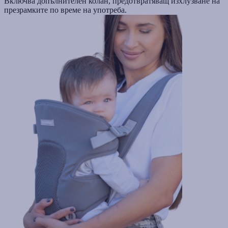
Включва допълнителен колан, предотвратяващ изхлузване на
презрамките по време на употреба.