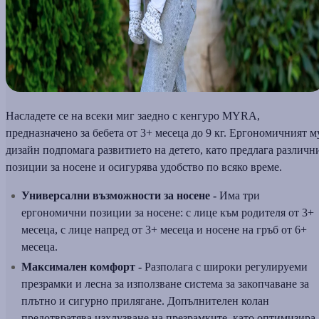
Насладете се на всеки миг заедно с кенгуро MYRA,
предназначено за бебета от 3+ месеца до 9 кг. Ергономичният м
дизайн подпомага развитието на детето, като предлага различн
позиции за носене и осигурява удобство по всяко време.
Универсални възможности за носене -
Има три
ергономични позиции за носене: с лице към родителя от 3+
месеца, с лице напред от 3+ месеца и носене на гръб от 6+
месеца.
Максимален комфорт -
Разполага с широки регулируеми
презрамки и лесна за използване система за закопчаване за
плътно и сигурно прилягане. Допълнителен колан
предотвратява изхлузване на презрамките, като оптимизира