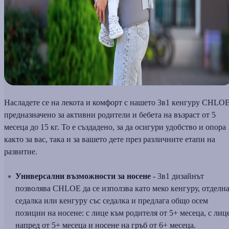
Насладете се на лекота и комфорт с нашето 3в1 кенгуру CHLOE
предназначено за активни родители и бебета на възраст от 5
месеца до 15 кг. То е създадено, за да осигури удобство и опора
както за вас, така и за вашето дете през различните етапи на
развитие.
Универсални възможности за носене
-
3в1 дизайнът
позволява CHLOE да се използва като меко кенгуру, отделн
седалка или кенгуру със седалка и предлага общо осем
позиции на носене: с лице към родителя от 5+ месеца, с лиц
напред от 5+ месеца и носене на гръб от 6+ месеца.