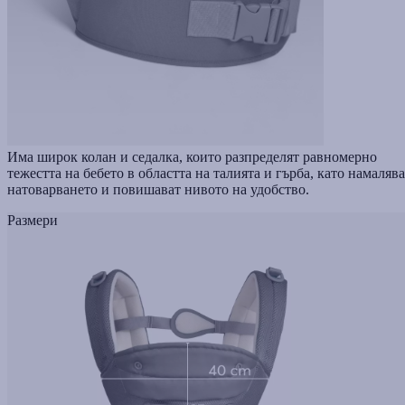
Има широк колан и седалка, които разпределят равномерно
тежестта на бебето в областта на талията и гърба, като намаляв
натоварването и повишават нивото на удобство.
Размери