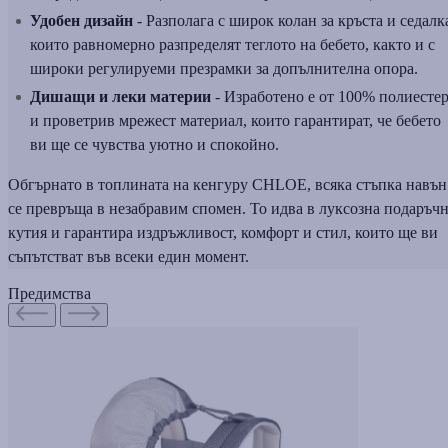
Удобен дизайн
-
Разполага с широк колан за кръста и седалк
които равномерно разпределят теглото на бебето, както и с
широки регулируеми презрамки за допълнителна опора.
Дишащи и леки материи
- Изработено е от 100% полиесте
и проветрив мрежест материал, които гарантират, че бебето
ви ще се чувства уютно и спокойно.
Обгърнато в топлината на кенгуру CHLOE, всяка стъпка навън
се превръща в незабравим спомен. То идва в луксозна подаръч
кутия и гарантира издръжливост, комфорт и стил, които ще ви
съпътстват във всеки един момент.
Предимства