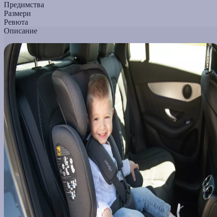
Предимства
Размери
Ревюта
Описание