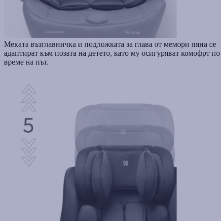
Меката възглавничка и подложката за глава от мемори пяна се
адаптират към позата на детето, като му осигуряват комофрт по
време на път.