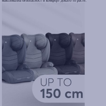
максимална безопасност и комфорт докато то расте.