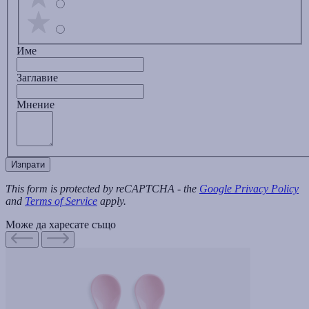
Име
Заглавиe
Мнение
Изпрати
This form is protected by reCAPTCHA - the
Google Privacy Policy
and
Terms of Service
apply.
Може да харесате също