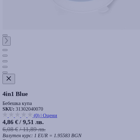
4in1 Blue
Бебешка купа
SKU:
31302040070
(0)
|
Оцени
4,86 €
/ 9,51 лв.
6,08 €
/ 11,89 лв.
Валутен курс: 1 EUR = 1.95583 BGN