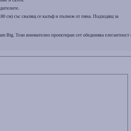
одителите.
80 см) със свалящ се калъф и пълнеж от пяна. Подходящ за
eam Big. Този внимателно проектиран сет обединява елегантност 