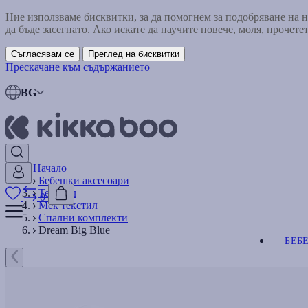
Ние използваме бисквитки, за да помогнем за подобряване на
да бъде засегнато. Ако искате да научите повече, моля, прочете
Съгласявам се
Преглед на бисквитки
Прескачане към съдържанието
BG
Начало
Бебешки аксесоари
Текстил
0
Мек текстил
Спални комплекти
Dream Big Blue
БЕБ