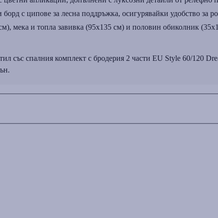
 борд с ципове за лесна поддръжка, осигурявайки удобство за р
м), мека и топла завивка (95x135 см) и половин обиколник (35x1
тил със спалния комплект с бродерия 2 части EU Style 60/120 Dr
ън.