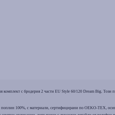
ия комплект с бродерия 2 части EU Style 60/120 Dream Big. Този
 поплин 100%, с материали, сертифицирани по OEKO-TEX, осиг
цветни апликации, допълнени с луксозни детайли от релефно п