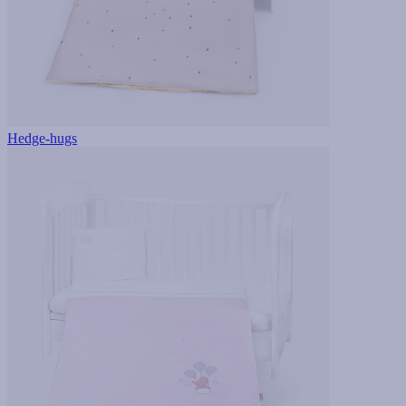
Hedge-hugs