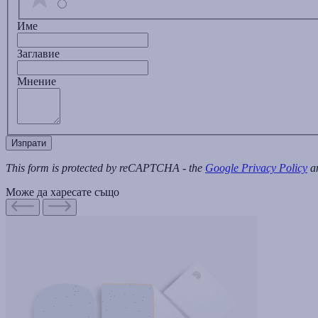
Име
Заглавиe
Мнение
Изпрати
This form is protected by reCAPTCHA - the
Google Privacy Policy
a
Може да харесате също