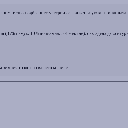
 внимателно подбраните материи се грижат за уюта и топлината
я (85% памук, 10% полиамид, 5% еластан), създадена да осигур
м зимния тоалет на вашето мъниче.