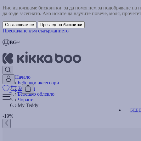
Ние използваме бисквитки, за да помогнем за подобряване на
да бъде засегнато. Ако искате да научите повече, моля, прочете
Съгласявам се
Преглед на бисквитки
Прескачане към съдържанието
BG
Начало
Бебешки аксесоари
Текстил
0
Бебешко облекло
Чорапи
My Teddy
БЕБ
-19%