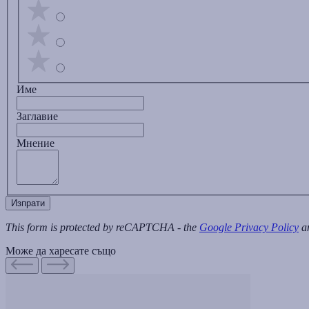
Име
Заглавиe
Мнение
Изпрати
This form is protected by reCAPTCHA - the
Google Privacy Policy
a
Може да харесате също