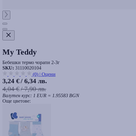
My Teddy
Бебешки термо чорапи 2-3г
SKU:
31110020104
(0)
|
Оцени
3,24 €
/ 6,34 лв.
4,04 €
/ 7,90 лв.
Валутен курс: 1 EUR = 1.95583 BGN
Още цветове: