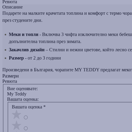
Ревюта
Описание
Подарете на малките крачетата топлина и комфорт с термо чо
през студените дни.
Меки и топли
- Включва 3 чифта изключително меки бебешк
допълнителна топлина през зимата.
Закачлив дизайн
– Стилни и нежни цветове, който лесно се
Размер
- от 2 до 3 години
Произведени в България, чорапите MY TEDDY предлагат мекота
Размери
Ревюта
Вие оценявате:
My Teddy
Вашата оценка:
Вашата оценка
*