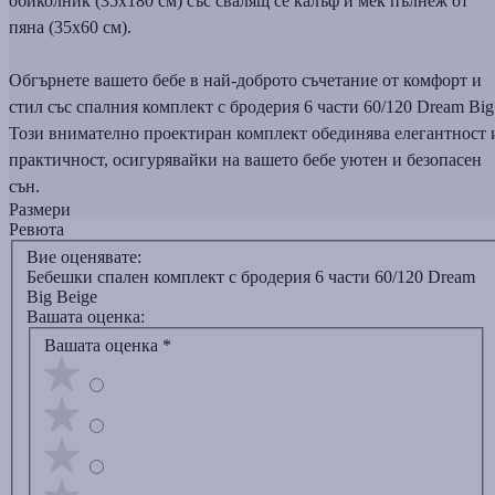
обиколник (35x180 см) със свалящ се калъф и мек пълнеж от
пяна (35x60 см).
Обгърнете вашето бебе в най-доброто съчетание от комфорт и
стил със спалния комплект с бродерия 6 части 60/120 Dream Big
Този внимателно проектиран комплект обединява елегантност 
практичност, осигурявайки на вашето бебе уютен и безопасен
сън.
Размери
Ревюта
Вие оценявате:
Бебешки спален комплект с бродерия 6 части 60/120 Dream
Big Beige
Вашата оценка:
Вашата оценка
*