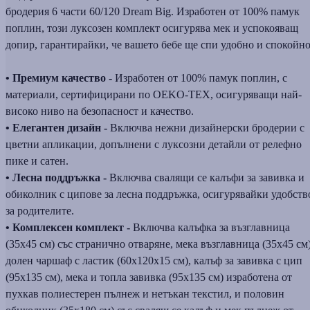
бродерия 6 части 60/120 Dream Big. Изработен от 100% памук
поплин, този луксозен комплект осигурява мек и успокояващ
допир, гарантирайки, че вашето бебе ще спи удобно и спокойно
• Премиум качество -
Изработен от 100% памук поплин, с
материали, сертифицирани по OEKO-TEX, осигуряващи най-
високо ниво на безопасност и качество.
• Елегантен дизайн -
Включва нежни дизайнерски бродерии с
цветни апликации, допълнени с луксозни детайли от релефно
пике и сатен.
• Лесна поддръжка -
Включва свалящи се калъфи за завивка и
обиколник с ципове за лесна поддръжка, осигурявайки удобств
за родителите.
• Комплексен комплект -
Включва калъфка за възглавница
(35x45 см) със странично отваряне, мека възглавница (35x45 см)
долен чаршаф с ластик (60x120x15 см), калъф за завивка с цип
(95x135 см), мека и топла завивка (95x135 см) изработена от
пухкав полиестерен пълнеж и нетъкан текстил, и половин