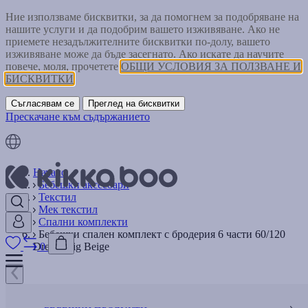
Ние използваме бисквитки, за да помогнем за подобряване на
нашите услуги и да подобрим вашето изживяване. Ако не
приемете незадължителните бисквитки по-долу, вашето
изживяване може да бъде засегнато. Ако искате да научите
повече, моля, прочетете
ОБЩИ УСЛОВИЯ ЗА ПОЛЗВАНЕ И
БИСКВИТКИ
Съгласявам се
Преглед на бисквитки
Прескачане към съдържанието
Начало
Бебешки аксесоари
Текстил
Мек текстил
Спални комплекти
Бебешки спален комплект с бродерия 6 части 60/120
Dream Big Beige
0