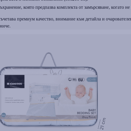
съхранение, която предпазва комплекта от замърсяване, когато не
етава премиум качество, внимание към детайла и очарователен д
ниче.