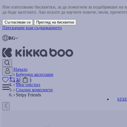
Ние използваме бисквитки, за да помогнем за подобряване на
да бъде засегнато. Ако искате да научите повече, моля, прочете
Съгласявам се
Преглед на бисквитки
Прескачане към съдържанието
BG
Начало
Бебешки аксесоари
Текстил
0
Мек текстил
Спални комплекти
Stripy Friends
БЕБ