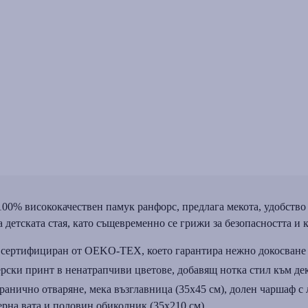
0% висококачествен памук ранфорс, предлага мекота, удобство и
 детската стая, като същевременно се грижи за безопасността и 
, сертифициран от OEKO-TEX, което гарантира нежно докосване
рски принт в ненатрапчиви цветове, добавящ нотка стил към дек
транично отваряне, мека възглавница (35x45 см), долен чаршаф с 
терна вата и половин обиколник (35x210 см).