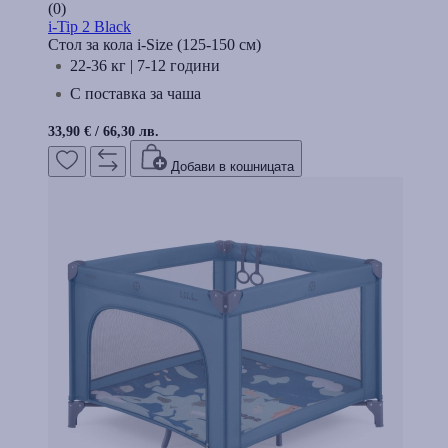
(0)
i-Tip 2 Black
Стол за кола i-Size (125-150 cм)
22-36 кг | 7-12 години
С поставка за чаша
33,90 €
/
66,30 лв.
Добави в кошницата