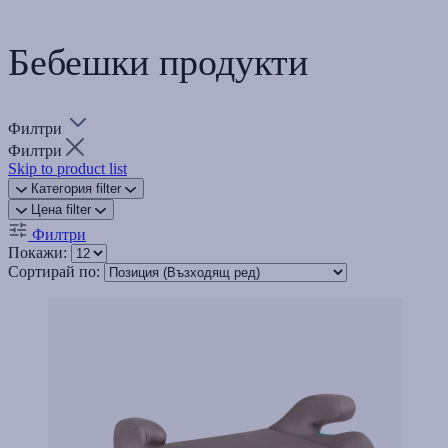
Бебешки продукти
Филтри
Филтри
Skip to product list
Категория
filter
Цена
filter
Филтри
Покажи:
Сортирай по: