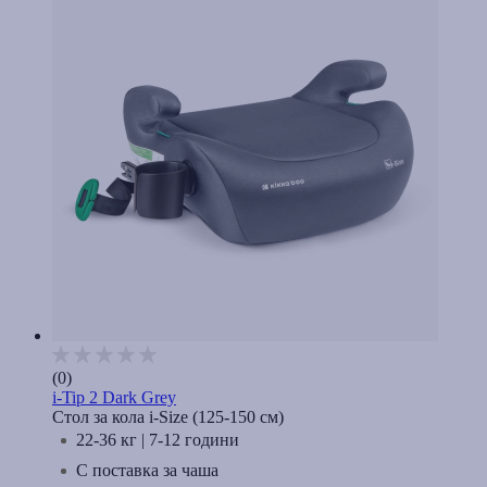
(0)
i-Tip 2 Dark Grey
Стол за кола i-Size (125-150 cм)
22-36 кг | 7-12 години
С поставка за чаша