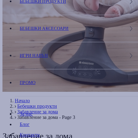
БЕБЕШКИ ПРОДУКТИ
БЕБЕШКИ АКСЕСОАРИ
ИГРИ НАВЪН
ПРОМО
Начало
Бебешки продукти
Забавление за дома
За нас
Забавление за дома - Page 3
Блог
Забавление за дома
Контакти