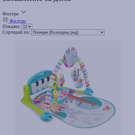
Филтри
Филтри
Покажи:
Сортирай по: